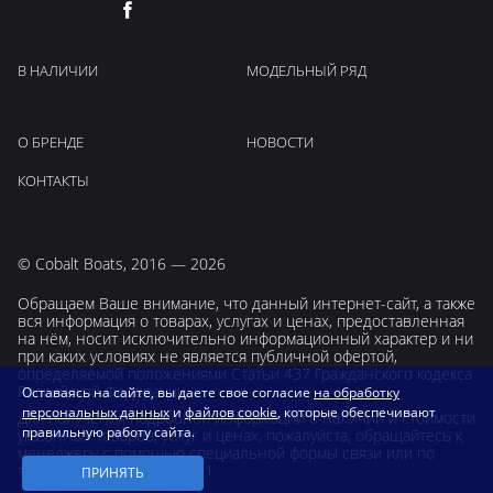
В НАЛИЧИИ
МОДЕЛЬНЫЙ РЯД
О БРЕНДЕ
НОВОСТИ
КОНТАКТЫ
© Cobalt Boats, 2016 — 2026
Обращаем Ваше внимание, что данный интернет-сайт, а также
вся информация о товарах, услугах и ценах, предоставленная
на нём, носит исключительно информационный характер и ни
при каких условиях не является публичной офертой,
определяемой положениями Статьи 437 Гражданского кодекса
Российской Федерации.
Оставаясь на сайте, вы даете свое согласие
на обработку
персональных данных
и
файлов cookie
, которые обеспечивают
Для получения подробной информации о наличии и стоимости
правильную работу сайта.
указанных товаров, услуг и ценах, пожалуйста, обращайтесь к
менеджеру с помощью специальной формы связи или по
телефону
+7 910 406 81 51
ПРИНЯТЬ